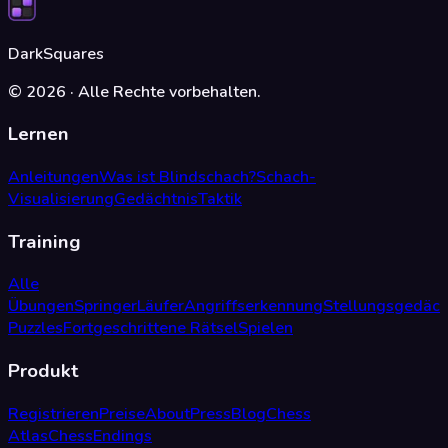
DarkSquares
©
2026
·
Alle Rechte vorbehalten.
Lernen
Anleitungen
Was ist Blindschach?
Schach-
Visualisierung
Gedächtnis
Taktik
Training
Alle
Übungen
Springer
Läufer
Angriffserkennung
Stellungsgedäch
Puzzles
Fortgeschrittene Rätsel
Spielen
Produkt
Registrieren
Preise
About
Press
Blog
Chess
Atlas
ChessEndings