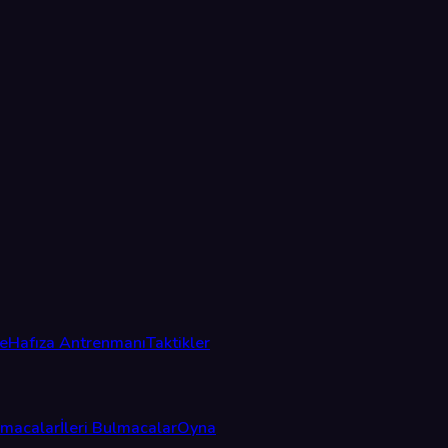
me
Hafıza Antrenmanı
Taktikler
lmacalar
İleri Bulmacalar
Oyna