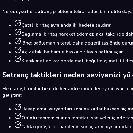
Neredeyse her satranç problemi tekrar eden bir motife dayanır
Çatal: bir taş aynı anda iki hedefe saldırır
Bağlama: bir taş hareket edemez, aksi takdirde daha 
İğne: bağlamanın tersi, daha değerli taş önde duru
Açık atak: bir hamle başka bir taşın hattını açar
Klasik matlar: koridorda mat, boğulmuş mat, fil dest
Satranç taktikleri neden seviyenizi yük
Hem araştırmalar hem de her antrenörün deneyimi aynı sonuca 
geliştirir:
Hesaplama: varyantları sonuna kadar hassas biçi
Örüntü tanıma: bilinen motifleri saniyeler içinde te
Tahta görüşü: bir hamlenin sonuçlarını oynamada