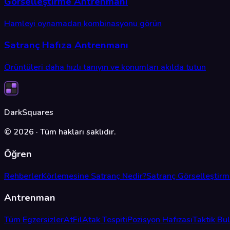
Görselleştirme Antrenmanı
Hamleyi oynamadan kombinasyonu görün
Satranç Hafıza Antrenmanı
Örüntüleri daha hızlı tanıyın ve konumları akılda tutun
DarkSquares
©
2026
·
Tüm hakları saklıdır.
Öğren
Rehberler
Körlemesine Satranç Nedir?
Satranç Görselleştir
Antrenman
Tüm Egzersizler
At
Fil
Atak Tespiti
Pozisyon Hafızası
Taktik Bu