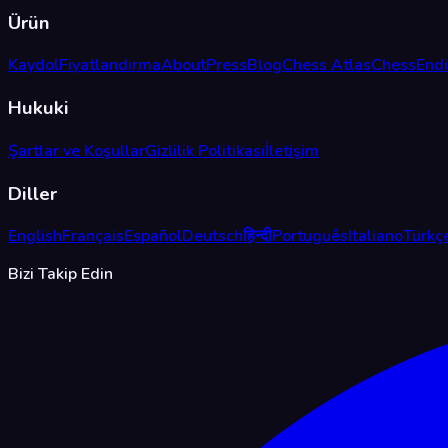
Ürün
Kaydol
Fiyatlandırma
About
Press
Blog
Chess Atlas
ChessEnd
Hukuki
Şartlar ve Koşullar
Gizlilik Politikası
İletişim
Diller
English
Français
Español
Deutsch
हिन्दी
Português
Italiano
Türkç
Bizi Takip Edin