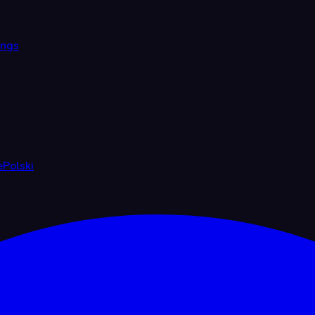
ings
e
Polski