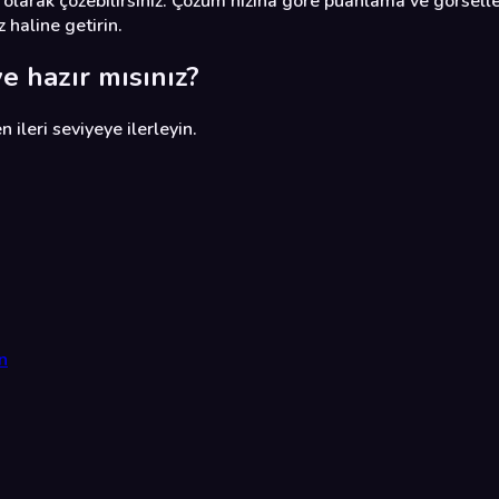
olarak çözebilirsiniz. Çözüm hızına göre puanlama ve görselle
 haline getirin.
e hazır mısınız?
 ileri seviyeye ilerleyin.
n